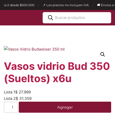
ista 2 desde $500.000
📌 Los precios no incluyen IVA
🚚 Envíos a t
•
•
Ir
al
contenido
Vasos vidrio Bud 350
(Sueltos) x6u
Lista 1
$
27.999
Lista 2
$
31.359
Agregar