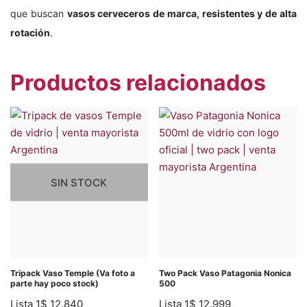
que buscan
vasos cerveceros de marca, resistentes y de alta
rotación
.
Productos relacionados
SIN STOCK
Tripack Vaso Temple (Va foto a
Two Pack Vaso Patagonia Nonica
parte hay poco stock)
500
Lista 1
$
12.840
Lista 1
$
12.999