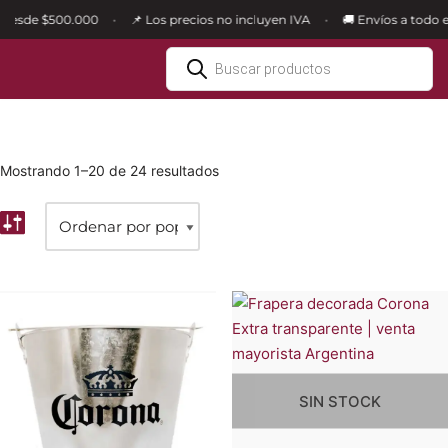
esde $500.000
📌 Los precios no incluyen IVA
🚚 Envíos a todo el p
•
•
Ir
al
contenido
Mostrando 1–20 de 24 resultados
SIN STOCK