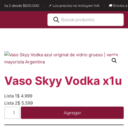
Lista 2 desde $500.000
📌 Los precios no incluyen IVA
🚚 Envíos a 
•
•
Ir
al
contenido
Vaso Skyy Vodka x1u
Lista 1
$
4.999
Lista 2
$
5.599
Agregar