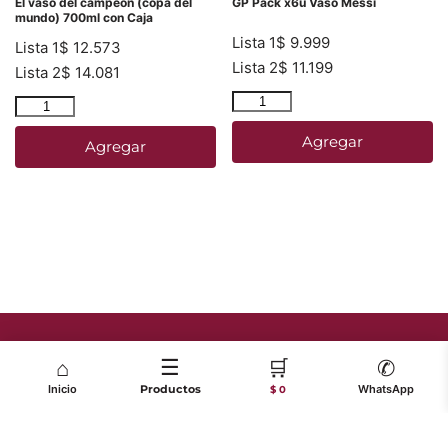
El vaso del campeon (copa del
GP Pack x6u Vaso Messi
mundo) 700ml con Caja
Lista 1
$
9.999
Lista 1
$
12.573
Lista 2
$
11.199
Lista 2
$
14.081
Agregar
Agregar
☰
🛒
⌂
✆
Inicio
Productos
WhatsApp
$ 0