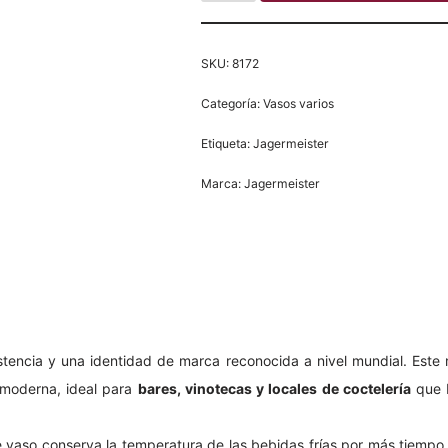
SKU:
8172
Categoría:
Vasos varios
Etiqueta:
Jagermeister
Marca:
Jagermeister
istencia y una identidad de marca reconocida a nivel mundial. Es
l moderna, ideal para
bares, vinotecas y locales de coctelería
que b
e vaso conserva la temperatura de las bebidas frías por más tiempo 