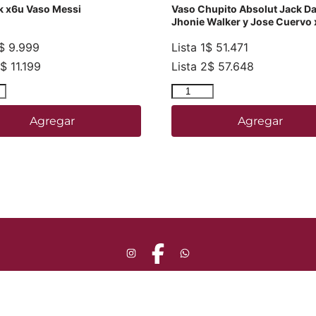
k x6u Vaso Messi
Vaso Chupito Absolut Jack Da
Jhonie Walker y Jose Cuervo
$
9.999
Lista 1
$
51.471
$
11.199
Lista 2
$
57.648
Agregar
Agregar
Sitio Web diseñado y desarrollado por
Volcán Digital