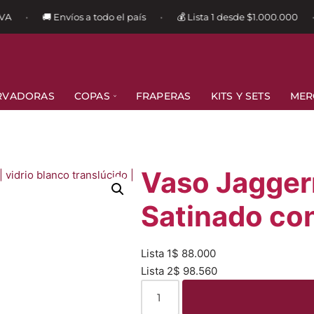
A
🚚 Envíos a todo el país
💰 Lista 1 desde $1.000.000
•
•
•
RVADORAS
COPAS
FRAPERAS
KITS Y SETS
MER
Vaso Jagger
Satinado co
Lista 1
$
88.000
Lista 2
$
98.560