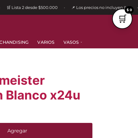
🛒 Lista 2 desde $500.000
📌 Los precios no incluyen IVA
•
•
$ 0
CHANDISING
VARIOS
VASOS
meister
n Blanco x24u
Agregar