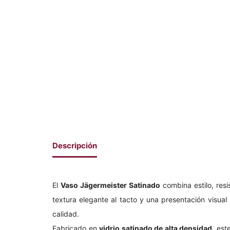
Descripción
El
Vaso Jägermeister Satinado
combina estilo, res
textura elegante al tacto y una presentación visua
calidad.
Fabricado en
vidrio satinado de alta densidad
, est