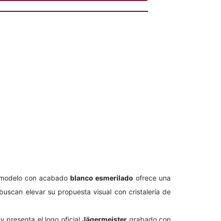
te modelo con acabado
blanco esmerilado
ofrece una
uscan elevar su propuesta visual con cristalería de
y presenta el logo oficial
Jägermeister
grabado con