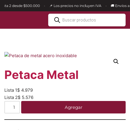
Lista 2 desde $500.000
📌 Los precios no incluyen IVA
🚚 Envíos a t
•
•
Ir
al
contenido
Petaca Metal
Lista 1
$
4.979
Lista 2
$
5.576
Agregar