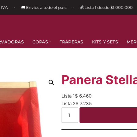
VA
🚚 Envíos a todo el país
💰 Lista 1 desde $1.000.000
•
•
•
RVADORAS
COPAS
FRAPERAS
KITS Y SETS
MER
Panera Stell
Lista 1
$
6.460
Lista 2
$
7.235