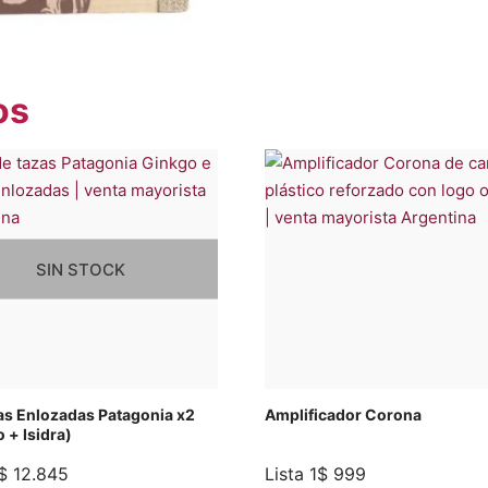
os
SIN STOCK
as Enlozadas Patagonia x2
Amplificador Corona
 + Isidra)
$
12.845
Lista 1
$
999