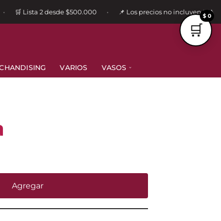
🛒 Lista 2 desde $500.000
📌 Los precios no incluyen IVA
•
•
$ 0
CHANDISING
VARIOS
VASOS
a
Agregar