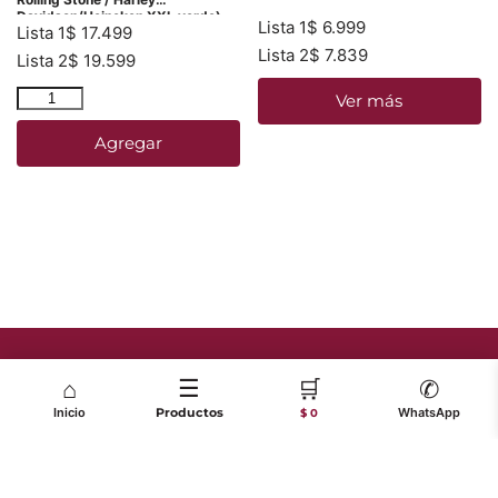
Davidson/Heineken XXL verde)
Lista 1
$
6.999
Lista 1
$
17.499
Lista 2
$
7.839
Lista 2
$
19.599
Ver más
Agregar
☰
🛒
⌂
✆
Inicio
Productos
WhatsApp
$ 0