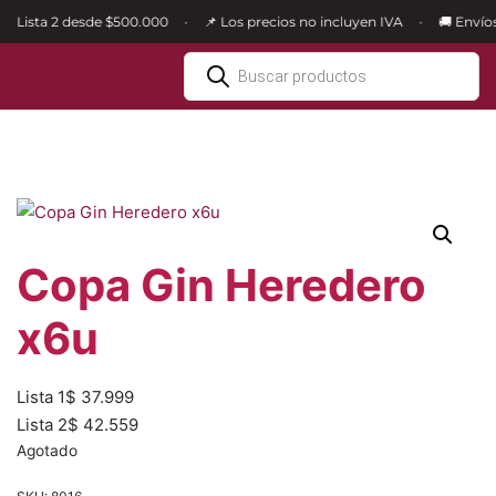
🛒 Lista 2 desde $500.000
📌 Los precios no incluyen IVA
🚚 Envíos
•
•
Ir
al
contenido
Copa Gin Heredero
x6u
Lista 1
$
37.999
Lista 2
$
42.559
Agotado