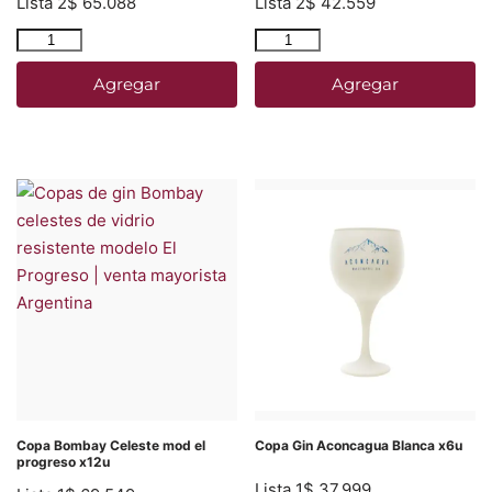
Lista 2
$
65.088
Lista 2
$
42.559
Agregar
Agregar
Copa Bombay Celeste mod el
Copa Gin Aconcagua Blanca x6u
progreso x12u
Lista 1
$
37.999