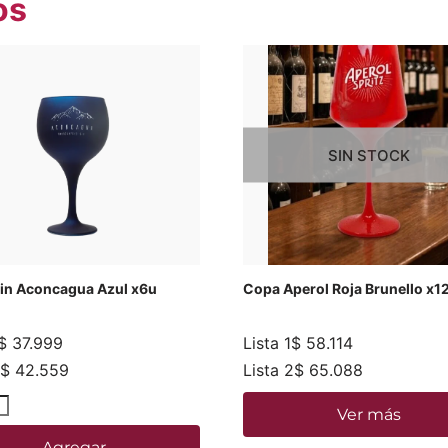
os
SIN STOCK
in Aconcagua Azul x6u
Copa Aperol Roja Brunello x1
$
37.999
Lista 1
$
58.114
$
42.559
Lista 2
$
65.088
Ver más
Agregar