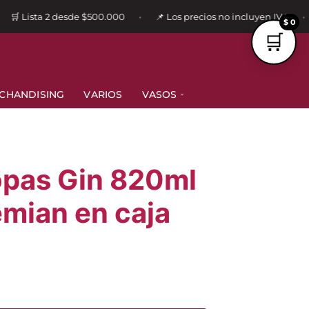
🛒 Lista 2 desde $500.000
📌 Los precios no incluyen IVA
•
•
$ 0
CHANDISING
VARIOS
VASOS
pas Gin 820ml
emian en caja