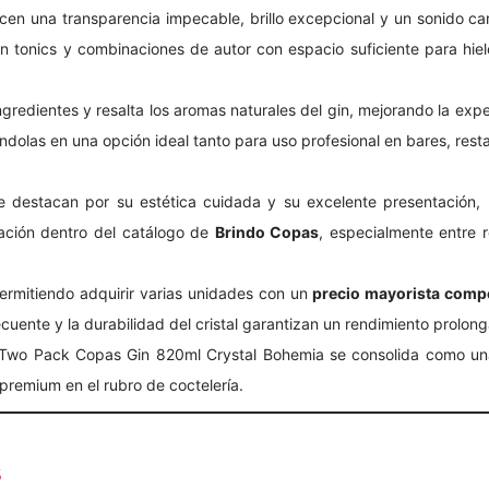
ecen una transparencia impecable, brillo excepcional y un sonido c
n tonics y combinaciones de autor con espacio suficiente para hielo
ngredientes y resalta los aromas naturales del gin, mejorando la exp
éndolas en una opción ideal tanto para uso profesional en bares, res
e destacan por su estética cuidada y su excelente presentación, l
tación dentro del catálogo de
Brindo Copas
, especialmente entre 
 permitiendo adquirir varias unidades con un
precio mayorista compe
uente y la durabilidad del cristal garantizan un rendimiento prolonga
l Two Pack Copas Gin 820ml Crystal Bohemia se consolida como una
premium en el rubro de coctelería.
s