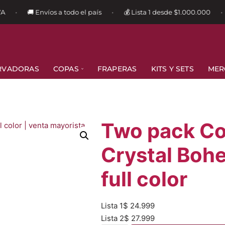
🚚 Envíos a todo el país
💰 Lista 1 desde $1.000.000
•
•
•
RVADORAS
COPAS
FRAPERAS
KITS Y SETS
MER
Two pack Co
Crystal Boh
full color
Lista 1
$
24.999
Lista 2
$
27.999