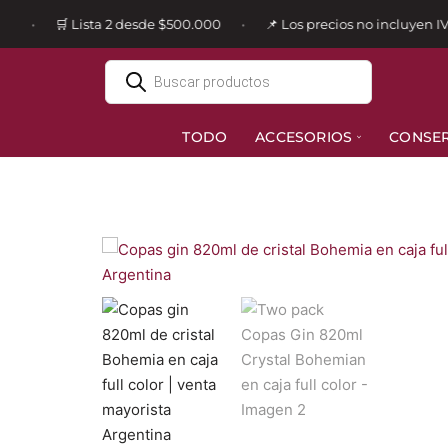
🛒 Lista 2 desde $500.000
📌 Los precios no incluyen IVA
•
•
Ir
al
contenido
TODO
ACCESORIOS
CONSE