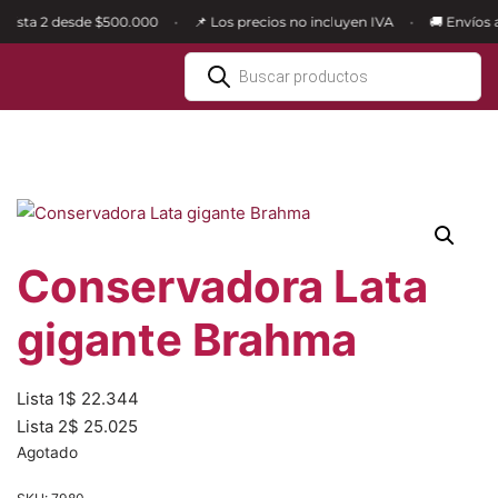
 Lista 2 desde $500.000
📌 Los precios no incluyen IVA
🚚 Envíos a
•
•
Ir
al
contenido
Conservadora Lata
gigante Brahma
Lista 1
$
22.344
Lista 2
$
25.025
Agotado