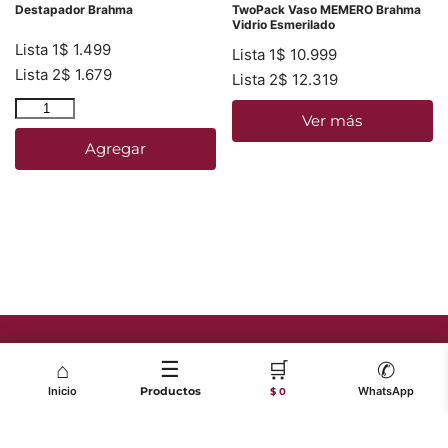
Destapador Brahma
TwoPack Vaso MEMERO Brahma
Vidrio Esmerilado
Lista 1
$
1.499
Lista 1
$
10.999
Lista 2
$
1.679
Lista 2
$
12.319
Ver más
Agregar
☰
🛒
⌂
✆
Inicio
Productos
WhatsApp
$ 0