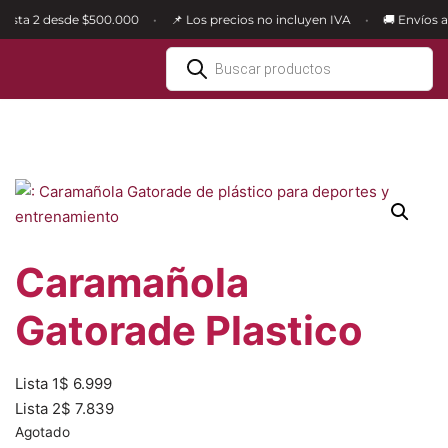
Lista 2 desde $500.000
📌 Los precios no incluyen IVA
🚚 Envíos a t
•
•
Ir
al
contenido
Caramañola
Gatorade Plastico
Lista 1
$
6.999
Lista 2
$
7.839
Agotado