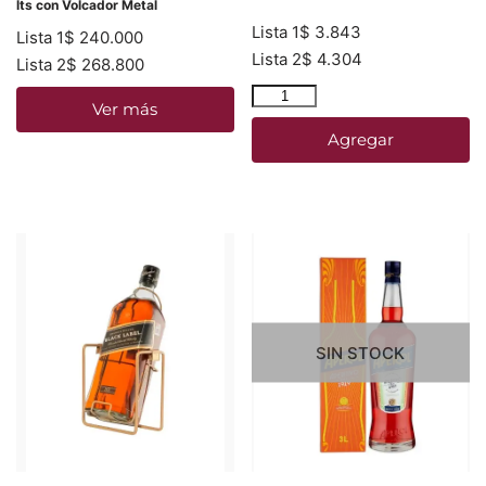
lts con Volcador Metal
Lista 1
$
3.843
Lista 1
$
240.000
Lista 2
$
4.304
Lista 2
$
268.800
Ver más
Agregar
SIN STOCK