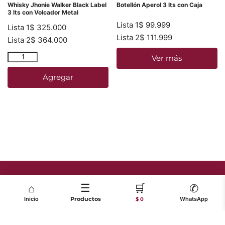
Whisky Jhonie Walker Black Label
Botellón Aperol 3 lts con Caja
3 lts con Volcador Metal
Lista 1
$
99.999
Lista 1
$
325.000
Lista 2
$
111.999
Lista 2
$
364.000
Ver más
Agregar
☰
🛒
⌂
✆
Inicio
Productos
WhatsApp
$ 0