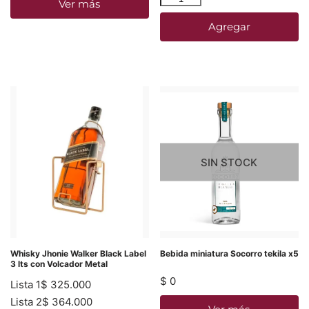
Ver más
Agregar
SIN STOCK
Whisky Jhonie Walker Black Label
Bebida miniatura Socorro tekila x5
3 lts con Volcador Metal
$
0
Lista 1
$
325.000
Lista 2
$
364.000