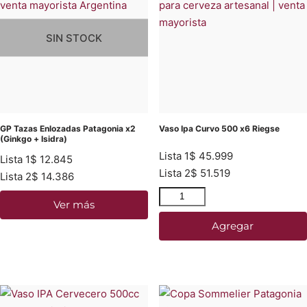
SIN STOCK
GP Tazas Enlozadas Patagonia x2
Vaso Ipa Curvo 500 x6 Riegse
(Ginkgo + Isidra)
Lista 1
$
45.999
Lista 1
$
12.845
Lista 2
$
51.519
Lista 2
$
14.386
Ver más
Agregar