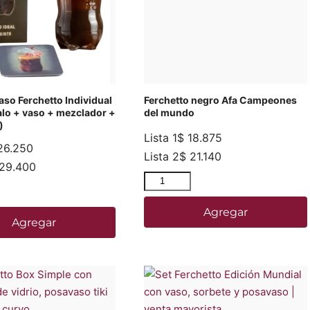
aso Ferchetto Individual
Ferchetto negro Afa Campeones
alo + vaso + mezclador +
del mundo
)
Lista 1
$
18.875
6.250
Lista 2
$
21.140
29.400
Agregar
Agregar