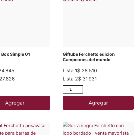
o Box Simple 01
Giftube Ferchetto edicion
Campeones del mundo
4.845
Lista 1
$
28.510
27.826
Lista 2
$
31.931
Agregar
Agregar