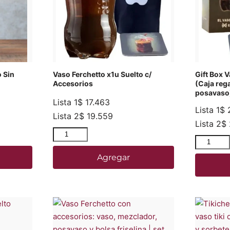
o Sin
Vaso Ferchetto x1u Suelto c/
Gift Box V
Accesorios
(Caja reg
posavaso
Lista 1
$
17.463
Lista 1
$
2
Lista 2
$
19.559
Lista 2
$
Agregar