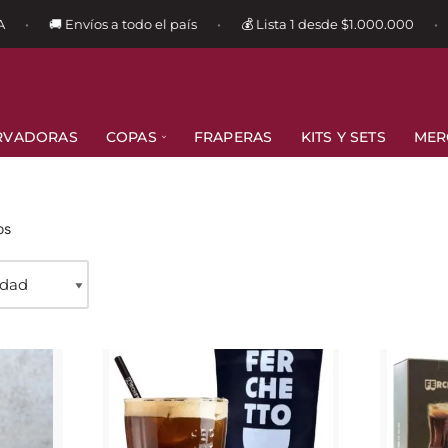
🚚 Envíos a todo el país
💰 Lista 1 desde $1.000.000

•
•
•
RVADORAS
COPAS
FRAPERAS
KITS Y SETS
MER
os