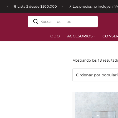
🛒 Lista 2 desde $500.000
📌 Los precios no incluyen IVA
•
•
Ir
al
contenido
TODO
ACCESORIOS
CONSE
Mostrando los 13 resultad