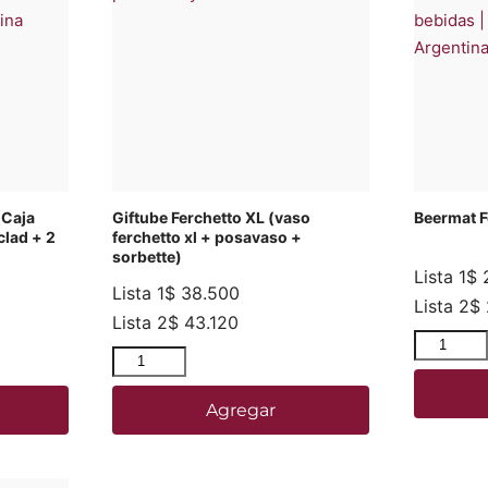
(Caja
Giftube Ferchetto XL (vaso
Beermat F
clad + 2
ferchetto xl + posavaso +
sorbette)
Lista 1
$
2
Lista 1
$
38.500
Lista 2
$
Lista 2
$
43.120
Agregar