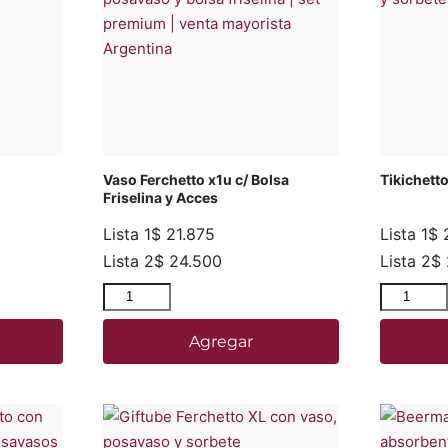
Vaso Ferchetto x1u c/ Bolsa
Tikichett
Friselina y Acces
Lista 1
$
21.875
Lista 1
$
2
Lista 2
$
24.500
Lista 2
$
Agregar