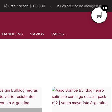
🛒 Lista 2 desde $500.000
📌 Los precios no incluyen IVA
•
•
$ 0
CHANDISING
VARIOS
VASOS