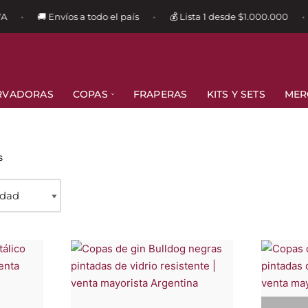
A
🚚 Envíos a todo el país
💰 Lista 1 desde $1.000.000
•
•
•
RVADORAS
COPAS
FRAPERAS
KITS Y SETS
MER
s