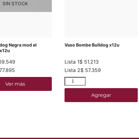
SIN STOCK
dog Negra mod el
Vaso Bombe Bulldog x12u
 x12u
9.549
Lista 1
$
51.213
77.895
Lista 2
$
57.359
Ver más
Agregar