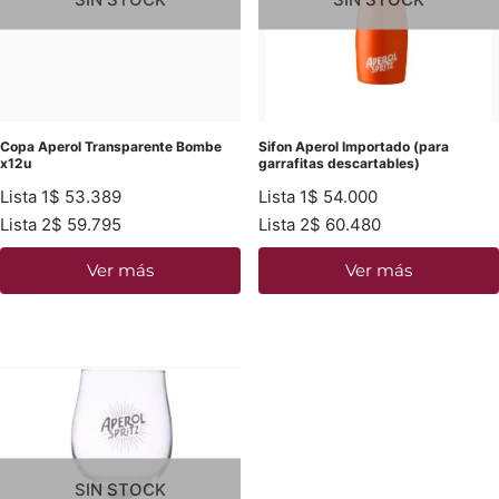
Copa Aperol Transparente Bombe
Sifon Aperol Importado (para
x12u
garrafitas descartables)
Lista 1
$
53.389
Lista 1
$
54.000
Lista 2
$
59.795
Lista 2
$
60.480
Ver más
Ver más
SIN STOCK