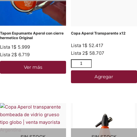
Tapon Espumante Aperol con cierre
Copa Aperol Transparente x12
hermetico Original
Lista 1
$
52.417
Lista 1
$
5.999
Lista 2
$
58.707
Lista 2
$
6.719
Ver más
Agregar
SIN STOCK
SIN STOCK