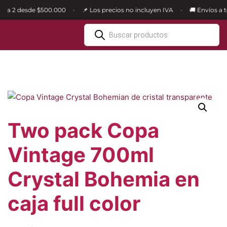
sta 2 desde $500.000
📌 Los precios no incluyen IVA
🚚 Envíos a to
•
•
Ir
al
contenido
Two pack Copa
Vintage 700ml
Crystal Bohemia en
caja full color